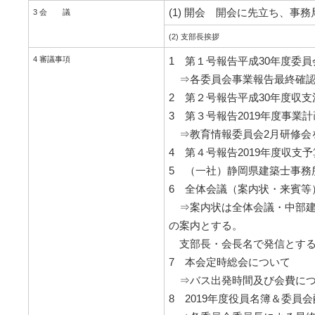
(1) 開会 開会に先立ち、事
3 会 議
(2) 支部長挨拶
4 審議事項
1 第１号報告平成30年度委
⇒各委員会事業報告最終確
2 第２号報告平成30年度収
3 第３号報告2019年度事業
⇒教育情報委員会2月研修会
4 第４号報告2019年度収支
5 （一社）静岡県建築士事務
6 全体会議（案内状・来賓等
⇒案内状は全体会議・中部建
の案内とする。
支部長・会長名で発信とす
7 本会定時総会について
⇒バス出発時間及び会費につ
8 2019年度役員名簿＆委員