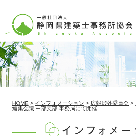
HOME
>
インフォメーション
>
広報渉外委員会
>
編集会議 中部支部 事務局にて開催